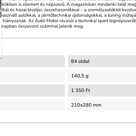
örökben is elismert és népszerű. A magazinban mindenki talál magá
ái és hazai tesztjei, összehasonlításai – a személyautóktól kezdv
sznált autókkal, a járműtechnikai újdonságokkal, a tuning műfajáv
m hiányoznak. Az Autó-Motor olvasói a technikai sport legnépszerű
hónapban összevont számmal jelenik meg.
84 oldal
140,5 g
1 350 Ft
210x280 mm