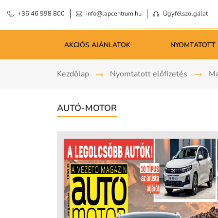
+36 46 998 800
info@lapcentrum.hu
Ügyfélszolgálat
AKCIÓS AJÁNLATOK
NYOMTATOTT 
Kezdőlap
Nyomtatott előfizetés
Ma
AUTÓ-MOTOR