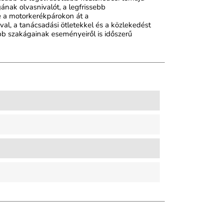
nak olvasnivalót, a legfrissebb
e a motorkerékpárokon át a
al, a tanácsadási ötletekkel és a közlekedést
bb szakágainak eseményeiről is időszerű