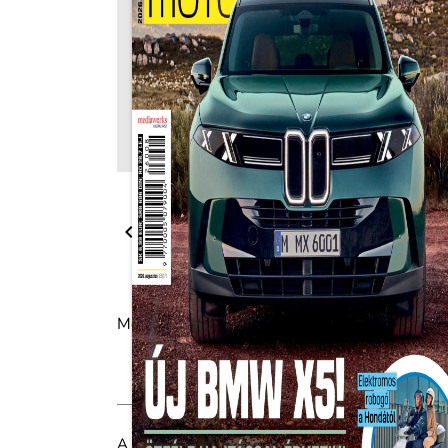

Megosztás:
A járműpiac aktualitásai a havonta megjelenő A