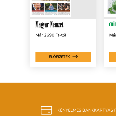
Már 2690 Ft-tól
Már
ELŐFIZETEK
KÉNYELMES BANKKÁRTYÁS F