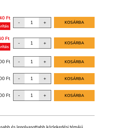
40 Ft
-
+
KOSÁRBA
rítás
40 Ft
-
+
KOSÁRBA
rítás
00 Ft
-
+
KOSÁRBA
00 Ft
-
+
KOSÁRBA
00 Ft
-
+
KOSÁRBA
sabb és legolvasottabb közlekedési témájú