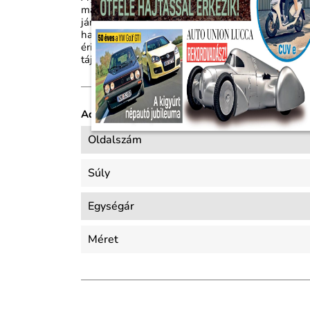
magazinja, hitelessége, témaválasztása szakmai k
járműújdonságok, a modellek bemutatói, menetprób
haszongépjárművekig. A lapból természetesen a ha
érintő közérdekű témákkal foglalkozó rovatok se
tájékoztatást kapnak. Évente 10 alkalommal, 2 
Adatlap
Oldalszám
Súly
Egységár
Méret