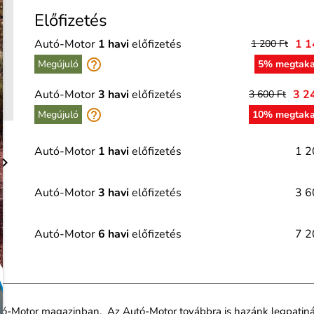
Előfizetés
Autó-Motor
1 havi
előfizetés
1 1
1 200 Ft
help_outline
Megújuló
5% megtaka
Autó-Motor
3 havi
előfizetés
3 2
3 600 Ft
help_outline
Megújuló
10% megtaka
Autó-Motor
1 havi
előfizetés
1 2

Autó-Motor
3 havi
előfizetés
3 6
Autó-Motor
6 havi
előfizetés
7 2
utó-Motor magazinban. Az Autó-Motor továbbra is hazánk legpatiná