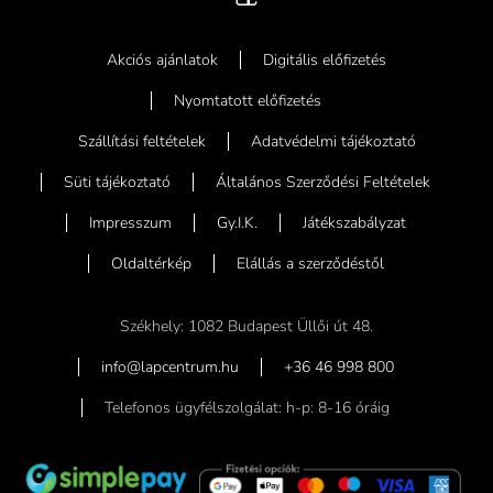
Akciós ajánlatok
Digitális előfizetés
Nyomtatott előfizetés
Szállítási feltételek
Adatvédelmi tájékoztató
Süti tájékoztató
Általános Szerződési Feltételek
Impresszum
Gy.I.K.
Játékszabályzat
Oldaltérkép
Elállás a szerződéstől
Székhely: 1082 Budapest Üllői út 48.
info@lapcentrum.hu
+36 46 998 800
Telefonos ügyfélszolgálat: h-p: 8-16 óráig