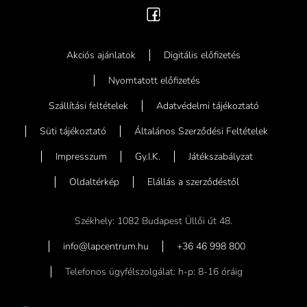
Akciós ajánlatok
Digitális előfizetés
Nyomtatott előfizetés
Szállítási feltételek
Adatvédelmi tájékoztató
Süti tájékoztató
Általános Szerződési Feltételek
Impresszum
Gy.I.K.
Játékszabályzat
Oldaltérkép
Elállás a szerződéstől
Székhely: 1082 Budapest Üllői út 48.
info@lapcentrum.hu
+36 46 998 800
Telefonos ügyfélszolgálat: h-p: 8-16 óráig