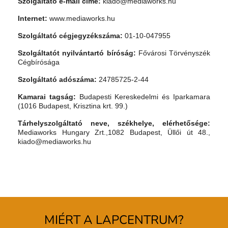
Szolgáltató e-mail címe:
kiado@mediaworks.hu
Internet:
www.mediaworks.hu
Szolgáltató cégjegyzékszáma:
01-10-047955
Szolgáltatót nyilvántartó bíróság:
Fővárosi Törvényszék
Cégbírósága
Szolgáltató adószáma:
24785725-2-44
Kamarai tagság:
Budapesti Kereskedelmi és Iparkamara
(1016 Budapest, Krisztina krt. 99.)
Tárhelyszolgáltató neve, székhelye, elérhetősége:
Mediaworks Hungary Zrt.,1082 Budapest, Üllői út 48.,
kiado@mediaworks.hu
MIÉRT A LAPCENTRUM?