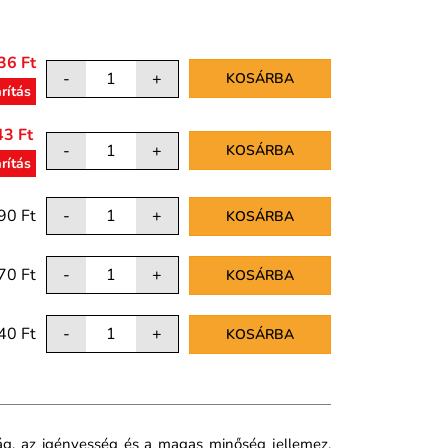
36 Ft
-
+
KOSÁRBA
rítás
43 Ft
-
+
KOSÁRBA
rítás
90 Ft
-
+
KOSÁRBA
70 Ft
-
+
KOSÁRBA
40 Ft
-
+
KOSÁRBA
ság, az igényesség és a magas minőség jellemez.