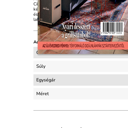
Cikkeivel ötleteket, hasznos tanácsokat ad otth
képet nyújt az aktuális hazai és külföldi lakberen
és exkluzív enteriőrök egyaránt megtalálhatók be
lakáspiacról, valamint dekortippekkel, praktikus 
Adatlap
Oldalszám
Súly
Egységár
Méret