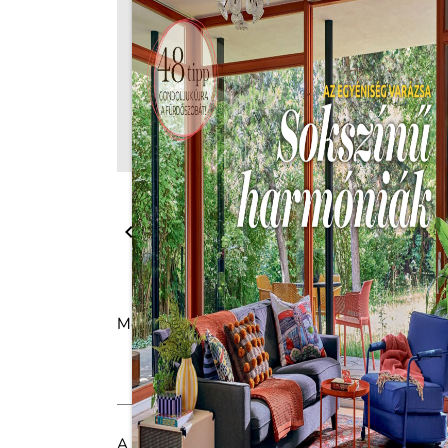

Megosztás:
A Lakáskultúra havonta megjelenő prémium lakbe