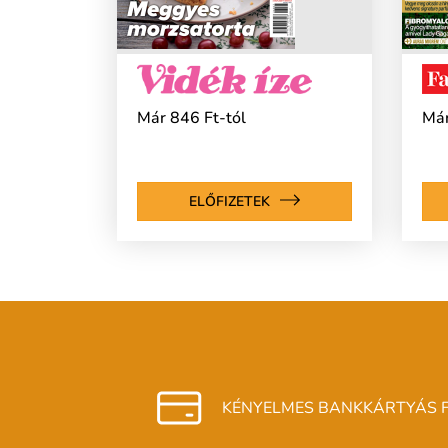
Már 846 Ft-tól
Már
ELŐFIZETEK
KÉNYELMES BANKKÁRTYÁS F