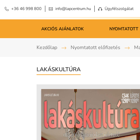
+36 46 998 800
info@lapcentrum.hu
Ügyfélszolgálat
AKCIÓS AJÁNLATOK
NYOMTATOTT 
Kezdőlap
Nyomtatott előfizetés
Ma
LAKÁSKULTÚRA