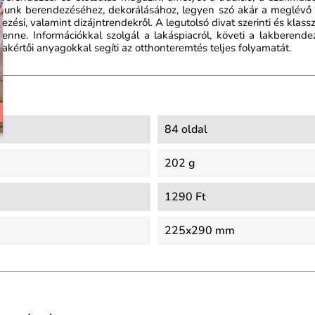
onunk berendezéséhez, dekorálásához, legyen szó akár a meglévő 
dezési, valamint dizájntrendekről. A legutolsó divat szerinti és kla
nne. Információkkal szolgál a lakáspiacról, követi a lakberendezé
szakértői anyagokkal segíti az otthonteremtés teljes folyamatát.
84 oldal
202 g
1290 Ft
225x290 mm