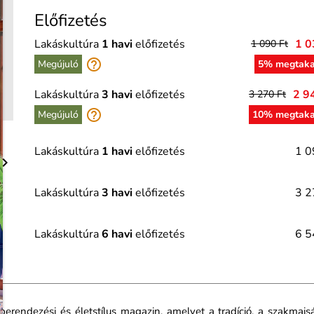
Előfizetés
Lakáskultúra
1 havi
előfizetés
1 0
1 090 Ft
help_outline
Megújuló
5% megtaka
Lakáskultúra
3 havi
előfizetés
2 9
3 270 Ft
help_outline
Megújuló
10% megtaka
Lakáskultúra
1 havi
előfizetés
1 0

Lakáskultúra
3 havi
előfizetés
3 2
Lakáskultúra
6 havi
előfizetés
6 5
rendezési és életstílus magazin, amelyet a tradíció, a szakmai