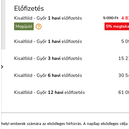
Előfizetés
Kisalföld - Győr
1 havi
előfizetés
4 8
5 090 Ft
help_outline
Megújuló
5% megtaka
Kisalföld - Győr
1 havi
előfizetés
5 0
Kisalföld - Győr
3 havi
előfizetés
15 2

Kisalföld - Győr
6 havi
előfizetés
30 5
Kisalföld - Győr
12 havi
előfizetés
61 0
lyi emberek számára az elsődleges hírforrás. A napilap elsődleges célja a