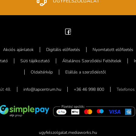
ÜGYFÉLSZOLGÁLAT
Akciós ajánlatok
Digitális előfizetés
Nyomtatott előfizetés
tató
Süti tájékoztató
Általános Szerződési Feltételek
Oldaltérkép
Elállás a szerződéstől
út 48.
info@lapcentrum.hu
+36 46 998 800
Telefonos 
ugyfelszolgalat.mediaworks.hu