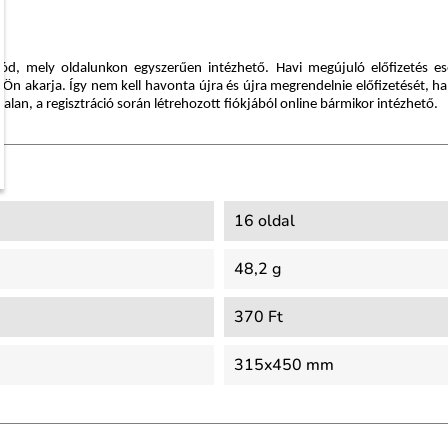
mód, mely oldalunkon egyszerűen intézhető. Havi megújuló előfizetés e
g Ön akarja. Így nem kell havonta újra és újra megrendelnie előfizetését
an, a regisztráció során létrehozott fiókjából online bármikor intézhető.
16 oldal
48,2 g
370 Ft
315x450 mm