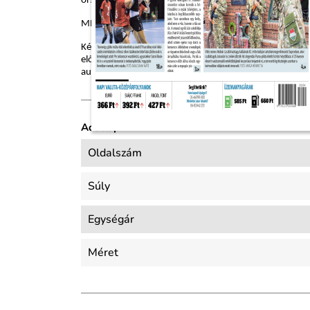
ország és a világ híreiről is.
MEGÚJULÓ ELŐFIZETÉS
Kényelmes, praktikus és pénztárcabarát előfizetési 
előfizetés levonása, de természetesen csak addig, amí
automatikusan megújul. A lemondás természetesen díjtal
Adatlap
Oldalszám
Súly
Egységár
Méret