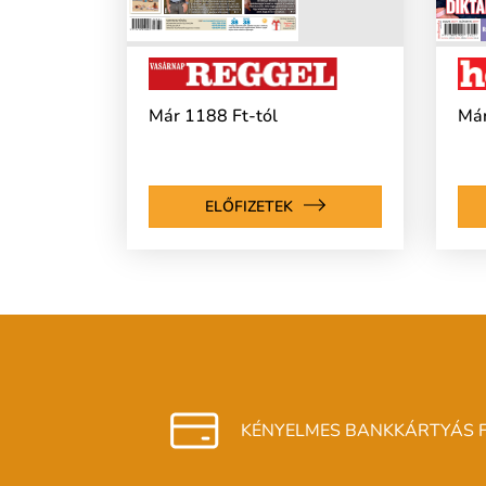
Már 1188 Ft-tól
Már
ELŐFIZETEK
KÉNYELMES BANKKÁRTYÁS F