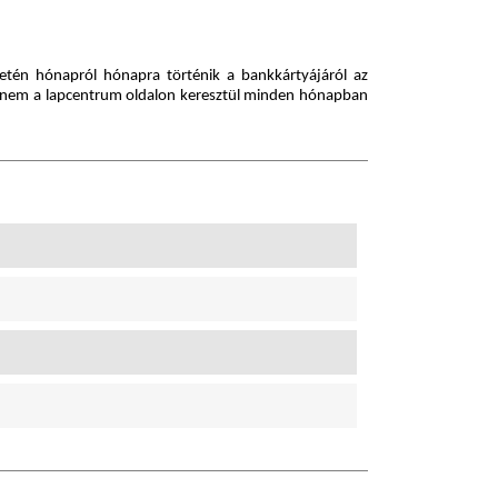
setén hónapról hónapra történik a bankkártyájáról az
, hanem a lapcentrum oldalon keresztül minden hónapban