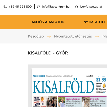
+36 46 998 800
info@lapcentrum.hu
Ügyfélszolgálat
AKCIÓS AJÁNLATOK
NYOMTATOTT 
Kezdőlap
Nyomtatott előfizetés
Me
KISALFÖLD - GYŐR