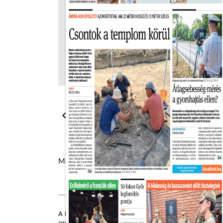

Megosztás:
A Kisalföld Győr-Moson-Sopron vármegye napilapja, a he