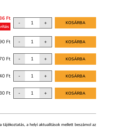
36 Ft
-
+
KOSÁRBA
rítás
90 Ft
-
+
KOSÁRBA
70 Ft
-
+
KOSÁRBA
40 Ft
-
+
KOSÁRBA
80 Ft
-
+
KOSÁRBA
 tájékoztatás, a helyi aktualitások mellett beszámol az