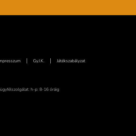
Impresszum
Gy.I.K.
Játékszabályzat
ügyfélszolgálat: h-p: 8-16 óráig