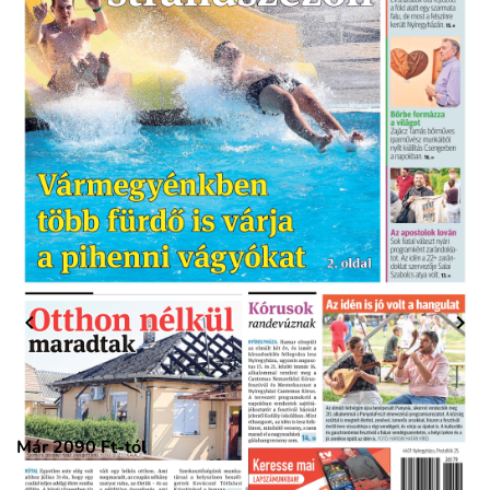


Megosztás:
Már 2090 Ft-tól