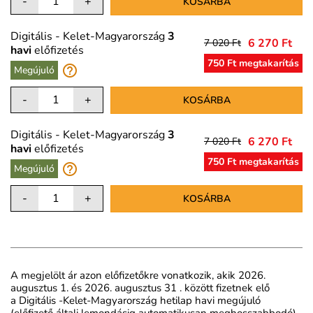
-
+
KOSÁRBA
Digitális - Kelet-Magyarország
3
6 270 Ft
7 020 Ft
havi
előfizetés
750 Ft megtakarítás
help_outline
Megújuló
-
+
KOSÁRBA
Digitális - Kelet-Magyarország
3
6 270 Ft
7 020 Ft
havi
előfizetés
750 Ft megtakarítás
help_outline
Megújuló
-
+
KOSÁRBA
A megjelölt ár azon előfizetőkre vonatkozik, akik 2026.
augusztus 1. és 2026. augusztus 31 . között fizetnek elő
a
Digitális -
Kelet-Magyarország hetilap havi megújuló
(előfizető általi lemondásig automatikusan meghosszabbodó)