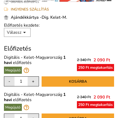
DIGITÁLIS ELŐFIZETÉS
INGYENES SZÁLLÍTÁS
Ajándékkártya -Dig. Kelet-M.
Előfizetés kezdete:

Válassz
Előfizetés
Digitális - Kelet-Magyarország
1
2 090 Ft
2 340 Ft
havi
előfizetés
250 Ft megtakarítás
help_outline
Megújuló
-
+
KOSÁRBA
Digitális - Kelet-Magyarország
1
2 090 Ft
2 340 Ft
havi
előfizetés
250 Ft megtakarítás
help_outline
Megújuló