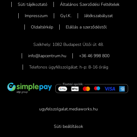
Süti tájékoztató
Általános Szerződési Feltételek
Impresszum
Gy.I.K.
Játékszabályzat
Oldaltérkép
Elállás a szerződéstől
Székhely: 1082 Budapest Üllői út 48.
info@lapcentrum.hu
+36 46 998 800
Telefonos ügyfélszolgálat: h-p: 8-16 óráig
ugyfelszolgalat.mediaworks.hu
Süti beállítások