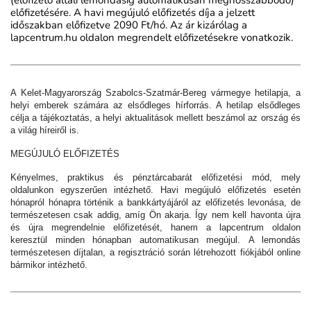
előfizetésére. A havi megújuló előfizetés díja a jelzett
időszakban előfizetve 2090 Ft/hó. Az ár kizárólag a
lapcentrum.hu oldalon megrendelt előfizetésekre vonatkozik.
A Kelet-Magyarország Szabolcs-Szatmár-Bereg vármegye hetilapja, a
helyi emberek számára az elsődleges hírforrás. A hetilap elsődleges
célja a tájékoztatás, a helyi aktualitások mellett beszámol az ország és
a világ híreiről is.
MEGÚJULÓ ELŐFIZETÉS
Kényelmes, praktikus és pénztárcabarát előfizetési mód, mely
oldalunkon egyszerűen intézhető. Havi megújuló előfizetés esetén
hónapról hónapra történik a bankkártyájáról az előfizetés levonása, de
természetesen csak addig, amíg Ön akarja. Így nem kell havonta újra
és újra megrendelnie előfizetését, hanem a lapcentrum oldalon
keresztül minden hónapban automatikusan megújul.
A lemondás
természetesen díjtalan, a regisztráció során létrehozott fiókjából online
bármikor intézhető.