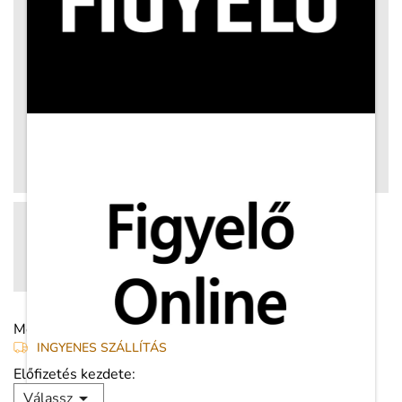
Megosztás:
INGYENES SZÁLLÍTÁS
Előfizetés kezdete:

Válassz