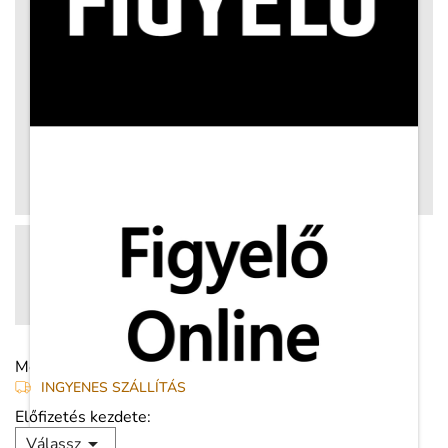
Megosztás:
INGYENES SZÁLLÍTÁS
Előfizetés kezdete:

Válassz